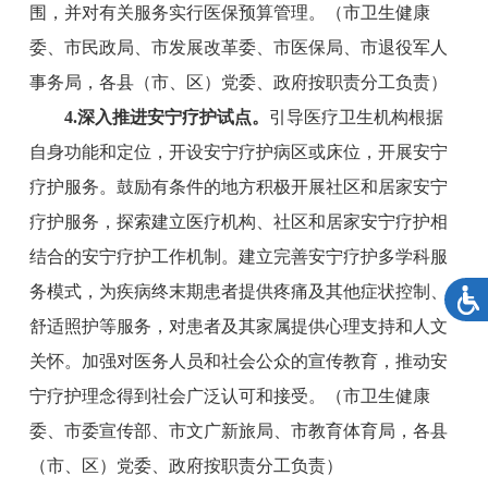
围，并对有关服务实行医保预算管理。
（
市
卫生健康
委、
市
民政
局
、
市
发展改革委、
市
医保局、
市退役军人
事务局
，各县（市、区）党委、政府按职责分工负责）
4
.深入推进安宁疗护试点。
引导医疗卫生机构根据
自身功能和定位，开设安宁疗护病区或床位，开展安宁
疗护服务。鼓励有条件的地方积极开展社区和居家安宁
疗护服务，探索建立医疗机构、社区和居家安宁疗护相
结合的安宁疗护工作机制。建立完善安宁疗护多学科服
务模式，为疾病终末期患者提供疼痛及其他症状控制、
舒适照护等服务，对患者及其家属提供心理支持和人文
关怀。加强对医务人员和社会公众的宣传教育，推动安
宁疗护理念得到社会广泛认可和接受。
（
市
卫生健康
委、
市
委宣传部、
市
文广新旅局、
市教育体育局
，各县
（市、区）党委、政府按职责分工负责）