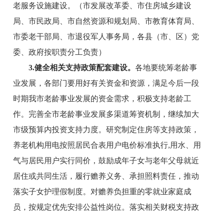
老服务设施建设。
（
市
发展改革委、
市
住房城乡建设
局
、
市
民政
局
、
市
自然资源
和规划
局
、
市教育体育局
、
市
委老干部局、
市退役军人事务局
，各县（市、区）党
委、政府按职责分工负责）
3
.
健全相关
支持
政策
配套
建设
。
各地要统筹老龄事
业发展，各部门要用好有关资金和资源，满足今后一段
时期我市老龄事业发展的资金需求，积极支持老龄工
作。完善全
市
老龄事业发展多渠道筹资机制，继续加大
市
级预算内投资支持力度。研究制定住房等支持政策，
养老机构用电按照居民合表用户电价标准执行
,用水、用
气与居民用户实行同价，鼓励成年子女与老年父母就近
居住或共同生活，履行赡养义务、承担照料责任，推动
落实子女护理假制度。对赡养负担重的零就业家庭成
员，按规定优先安排公益性岗位。落实相关财税支持政