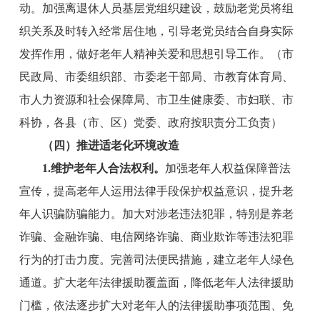
动。加强离退休人员基层党组织建设，鼓励老党员将组
织关系及时转入经常居住地，引导老党员结合自身实际
发挥作用，做好老年人精神关爱和思想引导工作。
（
市
民政
局
、
市
委组织部、
市
委老干部局、
市教育体育局
、
市
人力资源
和
社会保障
局
、
市
卫生健康委、
市
妇联
、
市
科协
，各县（市、区）党委、政府按职责分工负责）
（四）推进适老
化
环境
改造
1.
维护老年人合法权利
。
加强老年人权益保障普法
宣传，提高老年人运用法律手段保护权益意识，提升老
年人识骗防骗能力。加大对涉老违法犯罪，特别是养老
诈骗、金融诈骗、电信网络诈骗、商业欺诈等违法犯罪
行为的打击力度。完善司法便民措施，建立老年人绿色
通道
。
扩大老年法律援助覆盖面，降低老年人法律援助
门槛，依法逐步扩大对老年人的法律援助事项范围、免