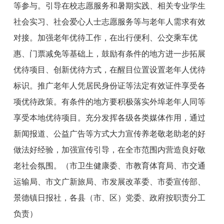
等参与。引导在校志愿服务和暑期实践、相关专业学生
社会实习、社会爱心人士志愿服务等与老年人需求有效
对接。加强老年优待工作，在出行便利、公交乘车优
惠、门票减免等基础上，鼓励有条件的地方进一步拓展
优待项目、创新优待方式，在醒目位置设置老年人优待
标识。推广老年人凭居民身份证等法定有效证件享受各
项优待政策。有条件的地方要积极落实外埠老年人同等
享受本地优待项目。充分发挥各级各类媒体作用，通过
新闻报道、公益广告等方式大力宣传养老敬老助老的好
做法好经验，加强宣传引导，在全
市
范围内营造良好敬
老社会氛围。
（
市
卫生健康委
、市教育体育局
、
市
交通
运输
局
、
市
文
广新
旅
局
、
市
发展改革委、
市
委宣传部
、
景德镇日报社
，各县（市、区）党委、政府按职责分工
负责）