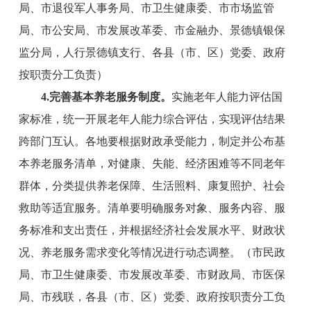
局
、
市退役军人事务局
、
市
卫生健康委、
市
市场监管
局、
市
公安
局
、
市
发展改革委、
市
金融
办
、
景德镇
银保
监
分
局，
人行景德镇支行、
各县（市、区）党委、政府
按职责分工负责）
4.
完善
基本养老服务制度。
实施老年人能力评估国
家标准，统一开展老年人能力综合评估，实现评估结果
跨部门互认。各地要根据财政承受能力，制定并公布基
本养老服务清单，对健康、失能、经济困难等不同老年
群体，分类提供养老保障、生活照料、康复照护、社会
救助等适宜服务。清单要明确服务对象、服务内容、服
务标准和支出责任，并根据经济社会发展水平、财政状
况、养老服务需求变化等情况进行动态调整。
（
市
民政
局
、
市
卫生健康委、
市
发展改革委、
市
财政
局
、
市
医保
局、
市
残联，各县（市、区）党委、政府按职责分工负