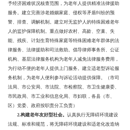
予经济困难状况核查范围，为老年人提供精准法律援助
服务。建立完善涉老婚姻家庭、侵权等矛盾纠纷的预
警、排查、调解机制。建立对无监护人的特殊困难老年
人的监护保障机制。重点做好农村、高龄、空巢、失
能、残疾、计划生育特殊家庭等特殊困难老年群体的法
律服务、法律援助和司法救助。倡导律师事务所、公证
机构、基层法律服务机构为老年人减免法律服务费用，
为行动不便的老年人提供上门服务。建立适老型诉讼服
务机制，为老年人便利参与诉讼活动提供保障。
（
市
司
法
局
、
市
公安
局
、
市
法院、
市
检察院、
市
卫生健康委、
市
民政
局
、
市
工业和信息化
局
、
市
妇联，各县（市、
区）党委、政府按职责分工负责）
2
.构建老年友好型社会。
认真执行无障碍环境建设
法规、标准和规范，将无障碍环境建设和适老化改造纳