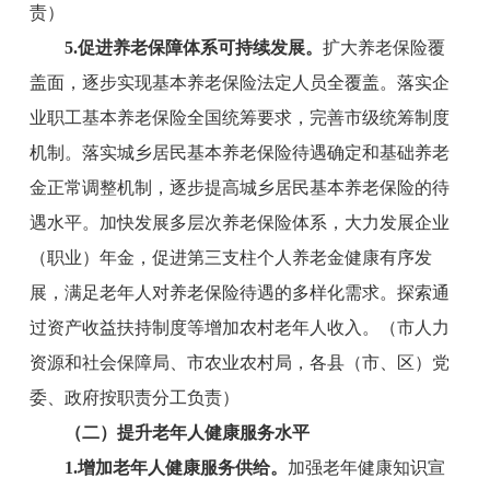
责）
5.
促进
养老保障体系可持续
发展
。
扩大养老保险覆
盖面，逐步实现基本养老保险法定人员全覆盖。落实企
业职工基本养老保险全国统筹要求，完善
市
级统筹制度
机制。落实城乡居民基本养老保险待遇确定和基础养老
金正常调整机制，逐步提高城乡居民基本养老保险的待
遇水平。加快发展多层次养老保险体系，大力发展企业
（职业）年金，促进第三支柱个人养老金健康有序发
展，满足老年人对养老保险待遇的多样化需求。探索通
过资产收益扶持制度等增加农村老年人收入。
（
市
人力
资源
和
社会保障
局
、
市
农业农村
局
，各县（市、区）党
委、政府按职责分工负责）
（二）提升老年人健康服务水平
1
.增
加
老年人健康
服务供给。
加强老年健康知识宣