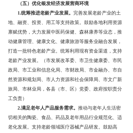
（五）优化银发经济发展
营商
环境
1.统筹推进老龄产业发展。
完善发展老龄产业的土
地、融资、投资、用工等支持政策。鼓励各地利用资源
禀赋优势，大力发展中医药保健、森林康养等业态，推
动健康管理、健康文化、健康旅游等服务业融合发展，
打造一批特色老龄产业。统筹利用现有资金渠道，支持
老龄产业发展。
（
市
发展改革委、
市
卫生健康委、
市
民
政
局
、
市
工业和信息化
局
、
市
财政
局
、
市
金融
办
、
市
自
然资源
和规划
局
、
市
人力资源
和
社会保障
局
、
市
文
广新
旅
局、
市林业局
，各县（市、区）党委、政府按职责分
工负责）
2
.满足老年人产品服务需求。
推动与老年人生活密
切相关的
陶瓷、
食品、药品及老年用品行业规范化、适
老化发展。支持老龄领域医疗器械产品研发。鼓励高