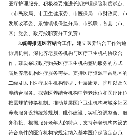
医疗护理服务。积极稳妥推进长期护理保险制度试点。
（
市
民政
局
、
市
卫生健康委、
市
医保局、
市
财政
局
、
市
发展改革委、
景德镇银保
监
分局
、
市
残联，各县（市、
区）党委、政府按职责分工负责）
3
.
统筹
推进医养结合
工作
。
建立医养结合工作沟通
协调机制。深化养老服务机构与医疗卫生机构协议合
作，鼓励采取政府购买医疗卫生机构签约服务的方式，
满足养老机构医疗服务需要。支持医疗资源丰富地区的
二级及以下医疗卫生机构转型，开展康复、护理以及医
养结合服务。探索医养结合机构中养老床位和医疗床位
按需规范转换机制。推动基层医疗卫生机构与城乡社区
养老服务设施统筹规划、毗邻建设，实现资源整合、服
务衔接。根据服务老年人的特点，支持养老机构内设的
符合条件的医疗机构按规定纳入基本医疗保险定点范