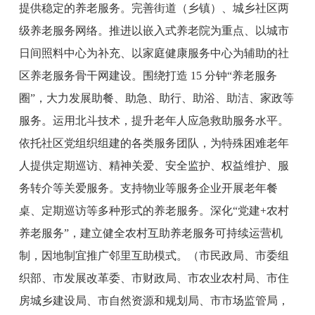
提供稳定的养老服务。完善街道（乡镇）、城乡社区两
级养老服务网络。推进以嵌入式养老院为重点、以城市
日间照料中心为补充、以家庭健康服务中心为辅助的社
区养老服务骨干网建设。围绕打造
15 分钟“养老服务
圈”，大力发展助餐、助急、助行、助浴、助洁、家政等
服务。运用北斗技术，提升老年人应急救助服务水平。
依托社区党组织组建的各类服务团队，为特殊困难老年
人提供定期巡访、精神关爱、安全监护、权益维护、服
务转介等关爱服务。支持物业等服务企业开展老年餐
桌、定期巡访等多种形式的养老服务。深化“党建+农村
养老服务”，建立健全农村互助养老服务可持续运营机
制，因地制宜推广邻里互助模式。
（
市
民政
局
、
市
委组
织部、
市
发展改革委、
市
财政
局
、
市
农业农村
局
、
市
住
房城乡建设
局
、
市
自然资源
和规划
局
、
市
市场监管局，