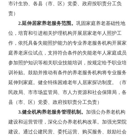
市计生协、
各县（市、区）党委、政府按职责分工负
责）
2.
延伸
居家养老服务
范围
。
巩固家庭养老基础性地
位，培育和引进相关护理机构开展居家老年人照护工
作，依托具备失能照护能力的专业养老服务机构开展家
庭养老床位试点，支持符合条件的失能老年人家庭成员
参加照护知识等相关职业技能培训，按规定给予职业培
训补贴。鼓励并推动有条件的养老服务机构将专业服务
延伸到家庭。健全特殊困难老年人居家探访制度。
（
市
民政
局
、
市
市场监管局、
市
人力资源
和
社会保障
局
，各
县（市、区）党委、政府按职责分工负责）
3.
健全
机构养老服务
管理机制
。
加强公办养老机构
建设和运营管理，深化公办养老机构改革。加强光荣院
建设。通过公建民营、委托运营、购买服务、鼓励社会