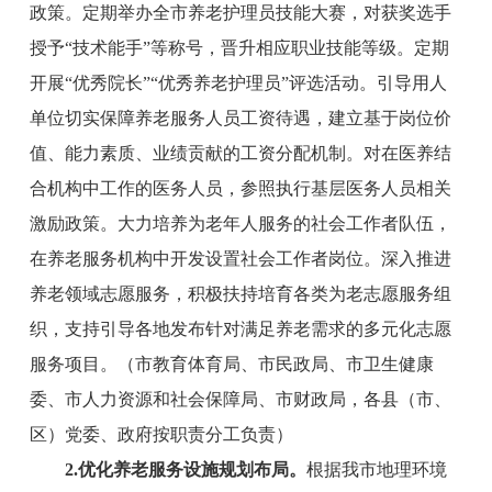
政策。定期举办全市养老护理员技能大赛，对获奖选手
授予“技术能手”等称号，晋升相应职业技能等级。定期
开展“优秀院长”“优秀养老护理员”评选活动。引导用人
单位切实保障养老服务人员工资待遇，建立基于岗位价
值、能力素质、业绩贡献的工资分配机制。对在医养结
合机构中工作的医务人员，参照执行基层医务人员相关
激励政策。大力培养为老年人服务的社会工作者队伍，
在养老服务机构中开发设置社会工作者岗位。深入推进
养老领域志愿服务，积极扶持培育各类为老志愿服务组
织，支持引导各地发布针对满足养老需求的多元化志愿
服务项目。
（
市教育体育局
、
市
民政
局
、
市
卫生健康
委、
市
人力资源
和
社会保障
局
、
市
财政
局
，各县（市、
区）党委、政府按职责分工负责）
2
.
优化
养老服务设施规划布局。
根据我市地理环境