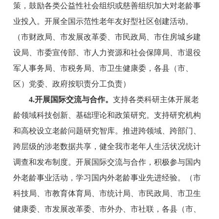
策，鼓励各类公益性社会组织或慈善组织加大对老龄事
业投入。开展全国示范性老年友好型社区创建活动。
（
市
财政
局
、
市
发展改革委、
市
民政
局
、
市
住房城乡建
设
局
、
市
委宣传部、
市
人力资源
和
社会保障
局
、
市退役
军人事务局
、
市
税务局、
市
卫生健康委，各县（市、
区）党委、政府按职责分工负责）
4
.开展国际交流与合作。
支持各类科研主体开展老
龄领域科技创新、基础理论和政策研究。支持研究机构
和高校设立老龄问题研究智库。推进跨领域、跨部门、
跨层级的涉老数据共享，健全我市老年人生活状况统计
调查和发布制度。开展国际交流与合作，积极参与国内
外老龄事业活动，学习国内外老龄事业先进经验。
（
市
科技
局
、
市教育体育局
、
市
统计局、
市
民政
局
、
市
卫生
健康委、
市
发展改革委、
市
外办
、
市社联
，各县（市、