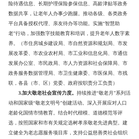
险待遇信息、长期护理保险参保信息、高龄津贴等政务
数据共享，让老年人办事少跑腿。推动各级、各类政务
平台具备授权代理、亲友待办等功能。实施
“智慧助
老”行动，加强数字技能教育和培训，提升老年人数字素
养。
（
市
住房城乡建设
局
、
市
自然资源
和规划
局
、
市
发
展改革委、
市
农业农村
局
、
市
工业和信息化
局
、
市通信
发展办公室、
市
民政
局
、
市
人力资源
和
社会保障
局
、
市
政务服务数据管理局、
市
卫生健康委、
市
医保局、
市
残
联，各县（市、区）党委、政府按职责分工负责）
3
.
加大
敬老社会
宣传力度
。
持续推进
“敬老月”系列活
动和国家级“敬老文明号”创建活动。深入开展应对人口
老龄化国情
市
情教育。结合时代楷模、道德模范等评
选，按照国家和
市
有关规定选树孝亲敬老先进典型。建
立健全为老志愿服务项目库，支持公益慈善类社会组织