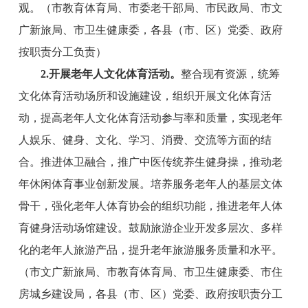
观。
（
市教育体育局
、
市
委老干部局、
市
民政
局
、
市文
广新旅局
、
市
卫生健康委，各县（市、区）党委、政府
按职责分工负责）
2
.
开展
老年人文化体育
活动
。
整合现有资源，统筹
文化体育活动场所和设施建设，组织开展文化体育活
动，提高老年人文化体育活动参与率和质量，实现老年
人娱乐、健身、文化、学习、消费、交流等方面的结
合。推进体卫融合，推广中医传统养生健身操，推动老
年休闲体育事业创新发展。培养服务老年人的基层文体
骨干，强化老年人体育协会的组织功能，推进老年人体
育健身活动场馆建设。鼓励旅游企业开发多层次、多样
化的老年人旅游产品，提升老年旅游服务质量和水平。
（
市文广新旅局
、
市
教育
体育局、
市
卫生健康委、
市
住
房城乡建设
局
，各县（市、区）党委、政府按职责分工