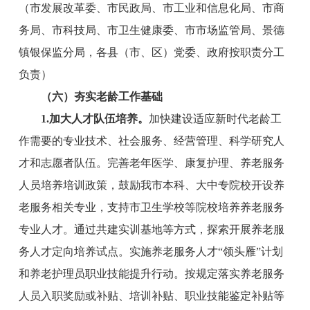
（
市
发展改革委、
市
民政
局
、
市
工业和信息化
局
、
市
商
务
局
、
市
科技
局
、
市
卫生健康委、
市
市场监管局、
景德
镇银保
监
分局
，各县（市、区）党委、政府按职责分工
负责）
（六）
夯实
老龄工作
基础
1.
加大
人才队伍
培养
。
加快建设适应新时代老龄工
作需要的专业技术、社会服务、经营管理、科学研究人
才和志愿者队伍。完善老年医学、康复护理、养老服务
人员培养培训政策，鼓励我市本科、大中专院校开设养
老服务相关专业，支持市卫生学校等院校培养养老服务
专业人才。通过共建实训基地等方式，探索开展养老服
务人才定向培养试点。实施养老服务人才
“领头雁”计划
和养老护理员职业技能提升行动。按规定落实养老服务
人员入职奖励或补贴、培训补贴、职业技能鉴定补贴等